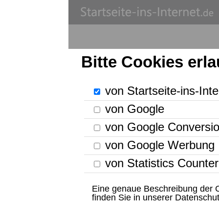
Bitte Cookies erlauben:
von Startseite-ins-Internet.de
von Google
Mit Suchwort: in Internet-Seite suchen. Ohne Suchwort: zur Homepag
von Google Conversion
von Google Werbung
von Statistics Counter
Eine genaue Beschreibung der Cookie, die wir ve
Bing
Facebook
YouTube
GMX
Web.de
T-Online Ma
finden Sie in unserer
Datenschutzerklaerung